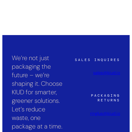
We’re not just
SALES INQUIRES
packaging the
sales@kiud.io
future – we’re
shaping it. Choose
KIUD for smarter,
PACKAGING
greener solutions.
RETURNS
Let’s reduce
ringlus@kiud.io
waste, one
package at a time.