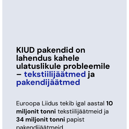
KIUD pakendid on
lahendus kahele
ulatuslikule probleemile
–
tekstiilijäätmed
ja
pakendijäätmed
Euroopa Liidus tekib igal aastal
10
miljonit tonni
tekstiilijäätmeid ja
34 miljonit tonni
papist
pakendijäätmeid.