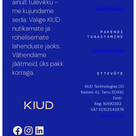
ainult tulevikku –
sales@kiud.io
me kujundame
seda. Valige KIUD
nutikamate ja
PAKENDI
rohelisemate
TAGASTAMINE
lahenduste jaoks.
ringlus@kiud.io
Vähendame
jäätmeid, üks pakk
korraga.
ETTEVÕTE
KIUD Technologies OÜ
Kastani 42, Tartu 50410,
Eesti
Reg. 16490383
VAT EE102543876
sales@kiud.io
Facebook
Instagram
LinkedIn