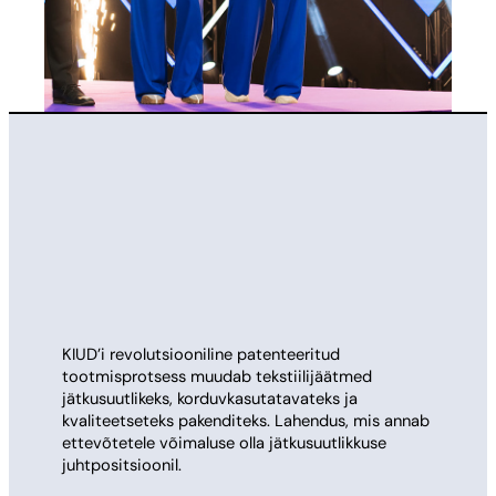
KIUD’i revolutsiooniline patenteeritud
tootmisprotsess muudab tekstiilijäätmed
jätkusuutlikeks, korduvkasutatavateks ja
kvaliteetseteks pakenditeks. Lahendus, mis annab
ettevõtetele võimaluse olla jätkusuutlikkuse
juhtpositsioonil.