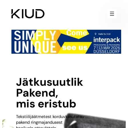
Liigu
sisu
juurde
Jätkusuutlik
Pakend,
mis eristub
Tekstiilijäätmetest korduvkasutatav
pakend ringmajandusest