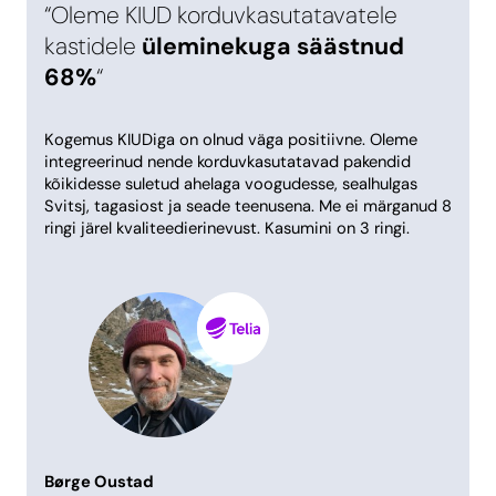
“Oleme KIUD korduvkasutatavatele
kastidele
üleminekuga säästnud
68%
“
Kogemus KIUDiga on olnud väga positiivne. Oleme
integreerinud nende korduvkasutatavad pakendid
kõikidesse suletud ahelaga voogudesse, sealhulgas
Svitsj, tagasiost ja seade teenusena. Me ei märganud 8
ringi järel kvaliteedierinevust. Kasumini on 3 ringi.
Børge Oustad