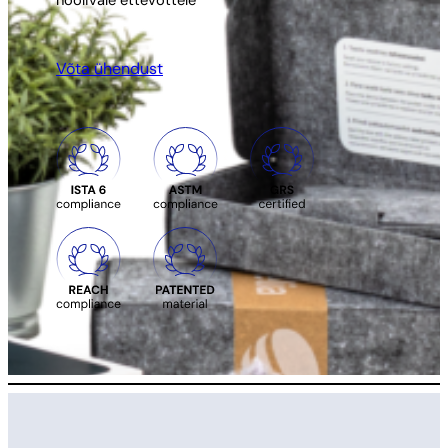
hoolivale ettevõttele
Võta ühendust