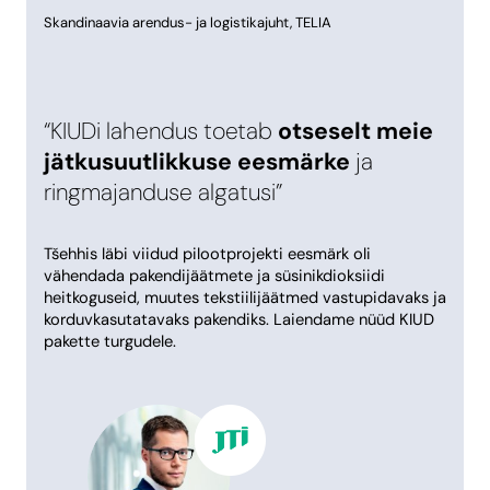
Skandinaavia arendus- ja logistikajuht, TELIA
“KIUDi lahendus toetab
otseselt meie
jätkusuutlikkuse eesmärke
ja
ringmajanduse algatusi”
Tšehhis läbi viidud pilootprojekti eesmärk oli
vähendada pakendijäätmete ja süsinikdioksiidi
heitkoguseid, muutes tekstiilijäätmed vastupidavaks ja
korduvkasutatavaks pakendiks. Laiendame nüüd KIUD
pakette turgudele.