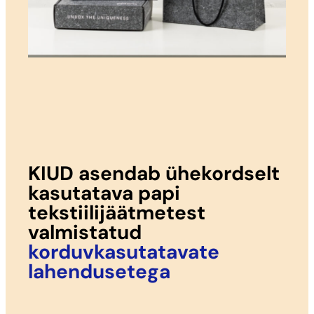
KIUD asendab ühekordselt
kasutatava papi
tekstiilijäätmetest
valmistatud
korduvkasutatavate
lahendusetega